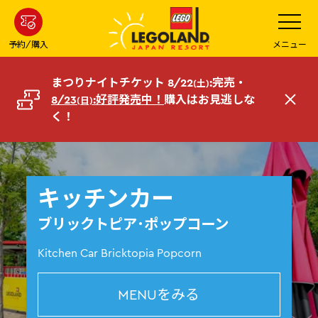
メ
メ
ニ
イ
ュ
ー
ン
予約/購入
メニュー
を
コ
開
く
ン
まつりナイトチケット 8/22
:完売・
(土)
テ
8/23
:好評発売中！
購入はお見逃しな
(日)
閉
ン
く！
じ
ツ
る
へ
キッチンカー
ブリックトピア･ポップコーン
Kitchen Car Bricktopia Popcorn
MENUをみる