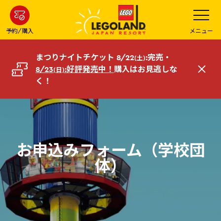
メ
メ
ニ
イ
ュ
ー
ン
予約/購入
メニュー
を
コ
開
く
ン
まつりナイトチケット 8/22
:完売・
(土)
テ
8/23
:好評発売中！
購入はお見逃しな
(日)
閉
ン
く！
じ
ツ
る
へ
お申込みフォーム（学校団
体）