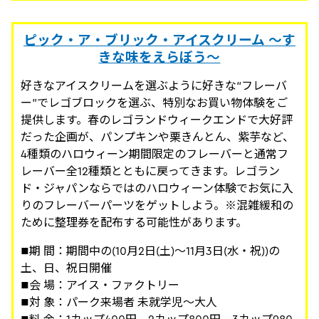
ピック・ア・ブリック・アイスクリーム ～す
きな味をえらぼう～
好きなアイスクリームを選ぶように好きな“フレーバ
ー”でレゴブロックを選ぶ、特別なお買い物体験をご
提供します。春のレゴランドウィークエンドで大好評
だった企画が、パンプキンや栗きんとん、紫芋など、
4種類のハロウィーン期間限定のフレーバーと通常フ
レーバー全12種類とともに戻ってきます。レゴラン
ド・ジャパンならではのハロウィーン体験でお気に入
りのフレーバーパーツをゲットしよう。※混雑緩和の
ために整理券を配布する可能性があります。
■期 間：期間中の(10月2日(土)～11月3日(水・祝))の
土、日、祝日開催
■会 場：アイス・ファクトリー
■対 象：パーク来場者 未就学児～大人