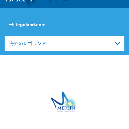
Tog
Foo
Nav
legoland.com
海外のレゴランド