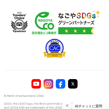
© Merlin Entertainments 2026
LEGO, the LEGO logo, the Brick and Knob configurations, the Minifigure
and LEGOLAND are trademarks of the LEGO Group.©2026 The LEGO Group.