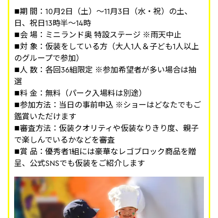
■期 間：10月2日（土）～11月3日（水・祝）の土、
日、祝日13時半～14時
■会 場：ミニランド奥 特設ステージ ※雨天中止
■対 象：仮装をしている方（大人1人＆子ども1人以上
のグループで参加）
■人 数：各回36組限定 ※参加希望者が多い場合は抽
選
■料 金：無料（パーク入場料は別途）
■参加方法：当日の事前申込 ※ショーはどなたでもご
鑑賞いただけます
■審査方法：仮装クオリティや仮装なりきり度、親子
で楽しんでいるかなどを審査
■賞 品：優秀者1組には豪華なレゴブロック商品を贈
呈、公式SNSでも仮装をご紹介します