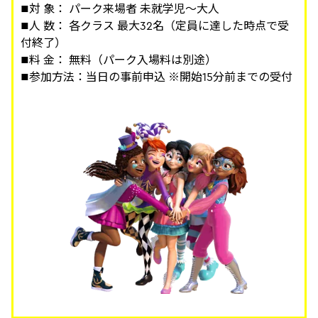
■対 象： パーク来場者 未就学児～大人
■人 数： 各クラス 最大32名（定員に達した時点で受
付終了）
■料 金： 無料（パーク入場料は別途）
■参加方法：当日の事前申込 ※開始15分前までの受付