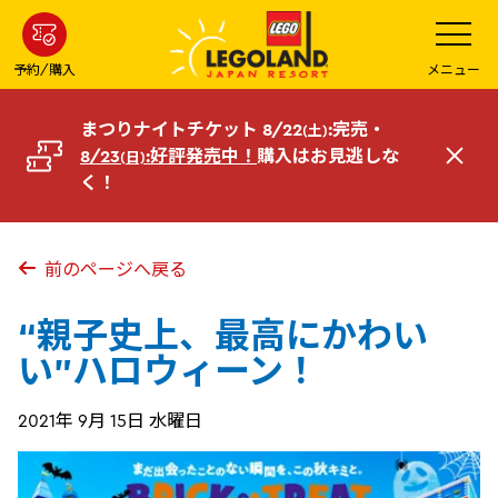
メ
メ
ニ
イ
ュ
ー
ン
予約/購入
メニュー
を
コ
開
く
ン
まつりナイトチケット 8/22
:完売・
(土)
テ
8/23
:好評発売中！
購入はお見逃しな
(日)
閉
ン
く！
じ
ツ
る
へ
前のページへ戻る
“親子史上、最高にかわい
い”ハロウィーン！
2021年 9月 15日 水曜日