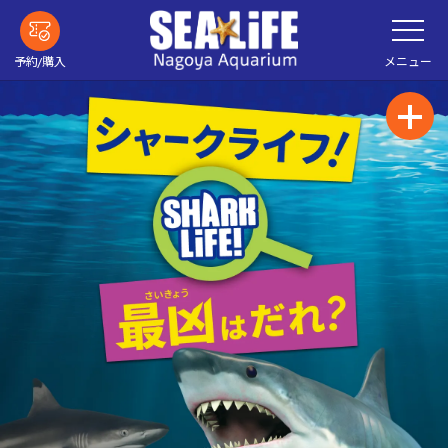
メ
メ
イ
ニ
ン
ュ
ー
コ
メニュー
予約/購入
を
ン
開
く
テ
ン
ツ
へ