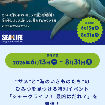
"サメ"と"海のいきものたち"の
ひみつを見つける特別イベント
「
シ
ャ
ー
ク
ラ
イ
フ
！
最
凶
は
だ
れ
？
」
を
開
催
！